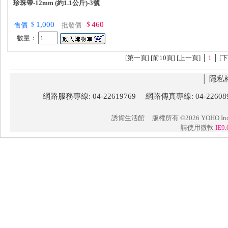
珍珠帶-12mm (約1.1公斤)-3號
$
1,000
$
460
售價
批發價
數量：
[
第一頁
] [前10頁] [上一頁] │
1
│ [下
│
隱私
網路服務專線: 04-22619769 網路傳真專線: 04-22
誘貨生活館
版權所有 ©2026 YOHO Inc. 
請使用微軟
IE9