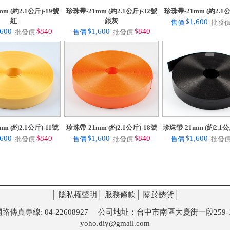
m (約2.1公斤)-19號
珍珠帶-21mm (約2.1公斤)-32號
珍珠帶-21mm (約2.1公
紅
銀灰
$
1,600
售價
批發
,600
$
840
$
1,600
$
840
批發價
售價
批發價
m (約2.1公斤)-11號
珍珠帶-21mm (約2.1公斤)-18號
珍珠帶-21mm (約2.1公
,600
$
840
$
1,600
$
840
$
1,600
批發價
售價
批發價
售價
批發
│
隱私權聲明
│
服務條款
│
關於誘貨
│
 網路傳真專線: 04-22608927 公司地址：台中市南區大慶街一段259-1
yoho.diy@gmail.com