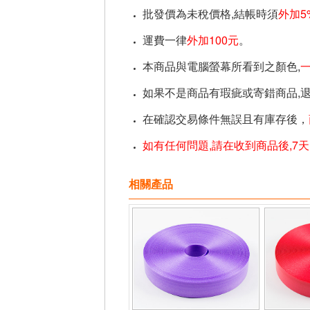
批發價為未稅價格,結帳時須
外加5
運費一律
外加100元
。
本商品與電腦螢幕所看到之顏色,
如果不是商品有瑕疵或寄錯商品,
在確認交易條件無誤且有庫存後，
如有任何問題,請在收到商品後,7
相關產品