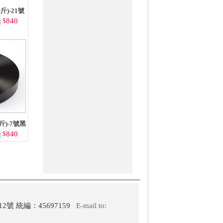
斤)-21號
$
840
價
斤)-7號黑
$
840
價
2號 統編：45697159
E-mail to: