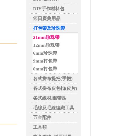
‧
DIY手作材料包
‧
節日慶典用品
‧
打包帶及珍珠帶
21mm珍珠帶
12mm珍珠帶
6mm珍珠帶
9mm打包帶
6mm打包帶
‧
各式拼布提把(手把)
‧
各式拼布皮包扣(皮片)
‧
各式線材/緞帶區
‧
毛線及毛線編織工具
‧
五金配件
‧
工具類