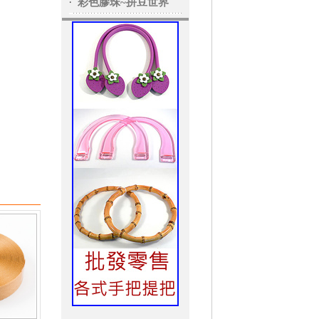
‧
彩色膠珠~拼豆世界