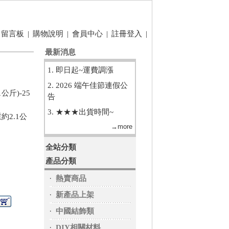
留言板
|
購物說明
|
會員中心
|
註冊登入
|
最新消息
1. 即日起~運費調漲
2. 2026 端午佳節連假公
1公斤)-25
告
3. ★★★出貨時間~
約2.1公
→more
全站分類
產品分類
‧
熱賣商品
‧
新產品上架
‧
中國結飾類
‧
DIY相關材料