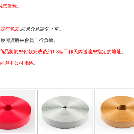
%營業稅
。
一定有色差
,如果介意請勿下單。
退換郵資將由會員自行負擔。
商品將於您付款完成後約1-3個工作天內送達您指定的地址
。
天內與本公司聯絡
。