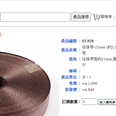
購物車
|
號
產品編號 ：
EC028
珍珠帶-21mm (約2.
產品名稱 ：
號
規格 ：
珍珠帶寬約21mm,重
斤
條碼 ：
產品單位 ：
片 / 1
售價 ：
1,600
NT$
批發價 ：
840
NT$
訂購數量：