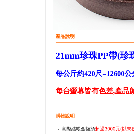
產品說明
21mm珍珠PP帶(珍
每公斤約420尺=12600公
每台螢幕皆有色差,產品顏
購物說明
實際結帳金額須
超過3000元(以