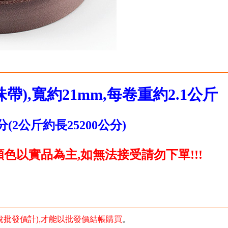
珠帶),寬約21mm,每卷重約2.1公斤
分(2公斤約長25200公分)
色以實品為主,如無法接受請勿下單!!!
未稅批發價計),才能以批發價結帳購買
。