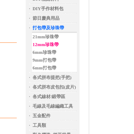
‧
DIY手作材料包
‧
節日慶典用品
‧
打包帶及珍珠帶
21mm珍珠帶
12mm珍珠帶
6mm珍珠帶
9mm打包帶
6mm打包帶
‧
各式拼布提把(手把)
‧
各式拼布皮包扣(皮片)
‧
各式線材/緞帶區
‧
毛線及毛線編織工具
‧
五金配件
‧
工具類