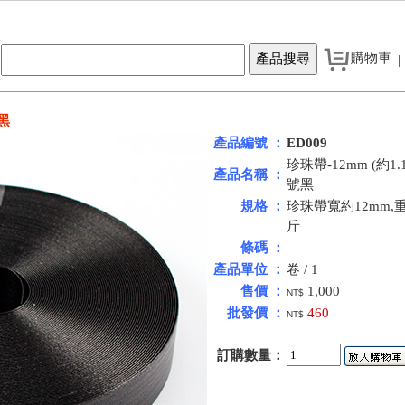
購物車
|
號黑
產品編號 ：
ED009
珍珠帶-12mm (約1.
產品名稱 ：
號黑
規格 ：
珍珠帶寬約12mm,重
斤
條碼 ：
產品單位 ：
卷 / 1
售價 ：
1,000
NT$
批發價 ：
460
NT$
訂購數量：