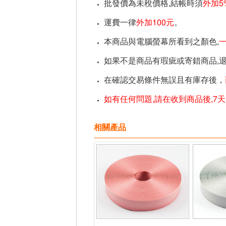
批發價為未稅價格,結帳時須
外加5
運費一律
外加100元
。
本商品與電腦螢幕所看到之顏色,
如果不是商品有瑕疵或寄錯商品,
在確認交易條件無誤且有庫存後，
如有任何問題,請在收到商品後,7
相關產品