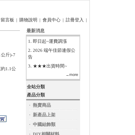
留言板
|
購物說明
|
會員中心
|
註冊登入
|
最新消息
1. 即日起~運費調漲
2. 2026 端午佳節連假公
1公斤)-7
告
3. ★★★出貨時間~
約1.1公
→more
全站分類
產品分類
‧
熱賣商品
‧
新產品上架
‧
中國結飾類
‧
DIY相關材料