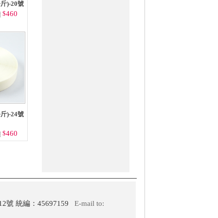
斤)-20號
$
460
價
斤)-24號
$
460
價
2號 統編：45697159
E-mail to: