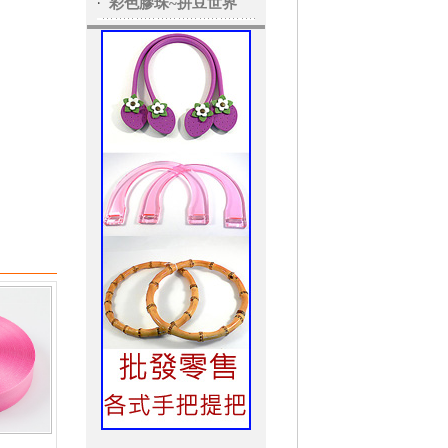
‧
彩色膠珠~拼豆世界