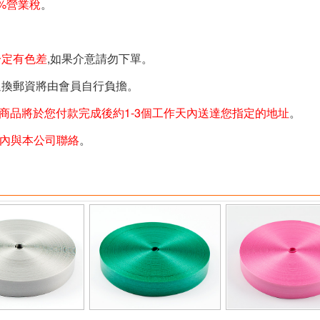
%營業稅
。
一定有色差
,如果介意請勿下單。
退換郵資將由會員自行負擔。
商品將於您付款完成後約1-3個工作天內送達您指定的地址
。
天內與本公司聯絡
。