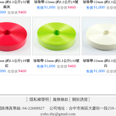
m (約1.1公斤)-32號
珍珠帶-12mm (約1.1公斤)-9號
珍珠帶-12mm (約1.1公
銀灰
$
1,000
$
460
$
1,000
售價
批發價
售價
批發
,000
$
460
批發價
m (約1.1公斤)-19號
珍珠帶-12mm (約1.1公斤)-14號
珍珠帶-12mm (約1.1公
紅
白
$
1,000
$
460
售價
批發價
,000
$
460
$
1,000
批發價
售價
批發
│
隱私權聲明
│
服務條款
│
關於誘貨
│
 網路傳真專線: 04-22608927 公司地址：台中市南區大慶街一段259-1
yoho.diy@gmail.com