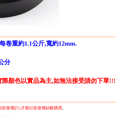
每卷重約1.1公斤,寬約12mm.
0公分
際顏色以實品為主,如無法接受請勿下單!!!
未稅批發價計),才能以批發價結帳購買
。