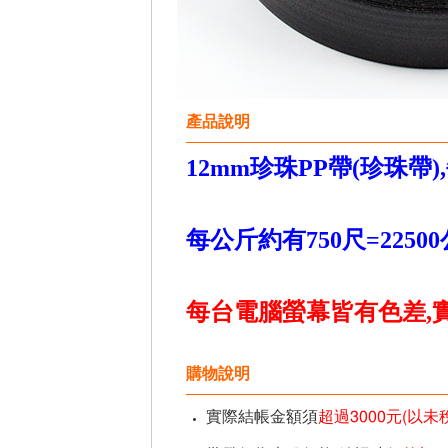
產品說明
12mm珍珠PP帶(珍珠帶),
每公斤約有750尺=2250
每台電腦螢幕皆有色差,實
購物說明
實際結帳金額須
超過3000元(以