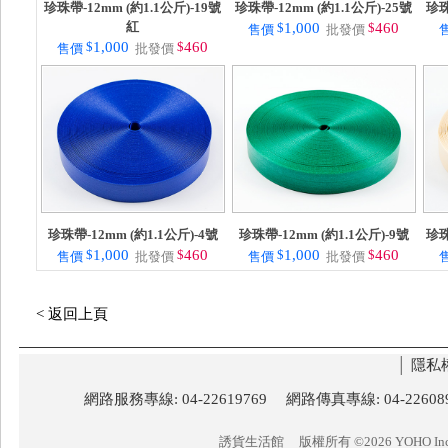
珍珠帶-12mm (約1.1公斤)-19號
珍珠帶-12mm (約1.1公斤)-25號
珍珠
紅
$
1,000
$
460
售價
批發價
$
1,000
$
460
售價
批發價
珍珠帶-12mm (約1.1公斤)-4號
珍珠帶-12mm (約1.1公斤)-9號
珍珠
$
1,000
$
460
$
1,000
$
460
售價
批發價
售價
批發價
< 返回上頁
│
隱私
網路服務專線: 04-22619769 網路傳真專線: 04-22
誘貨生活館
版權所有 ©2026 YOHO Inc. 