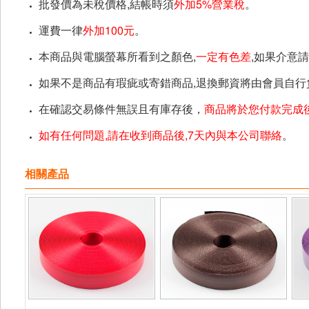
批發價為未稅價格,結帳時須
外加5%營業稅
。
運費一律
外加100元
。
本商品與電腦螢幕所看到之顏色,
一定有色差
,如果介意
如果不是商品有瑕疵或寄錯商品,退換郵資將由會員自行
在確認交易條件無誤且有庫存後，
商品將於您付款完成後
如有任何問題,請在收到商品後,7天內與本公司聯絡
。
相關產品