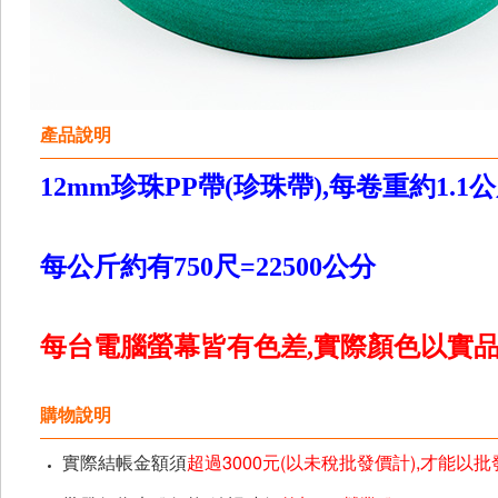
產品說明
12mm珍珠PP帶(珍珠帶),每卷重約1.1公
每公斤約有750尺=22500公分
每台電腦螢幕皆有色差,實際顏色以實品為
購物說明
實際結帳金額須
超過3000元(以未稅批發價計),才能以