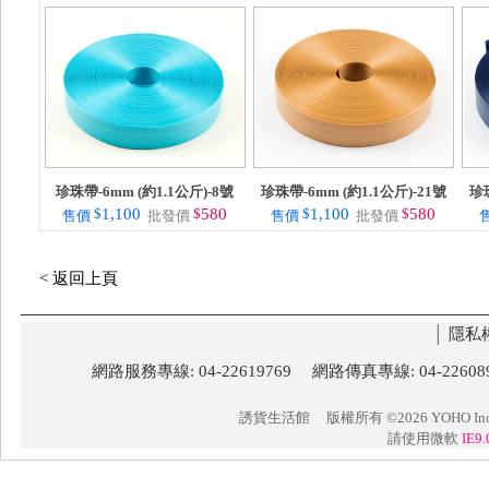
珍珠帶-6mm (約1.1公斤)-8號
珍珠帶-6mm (約1.1公斤)-21號
珍珠
$
1,100
$
580
$
1,100
$
580
售價
批發價
售價
批發價
< 返回上頁
│
隱私
網路服務專線: 04-22619769 網路傳真專線: 04-22
誘貨生活館
版權所有 ©2026 YOHO Inc. 
請使用微軟
IE9