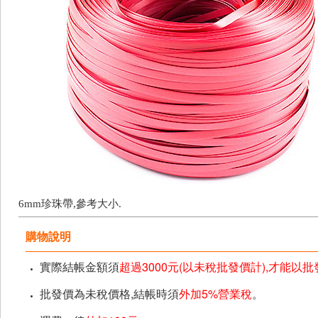
6mm珍珠帶,參考大小.
購物說明
實際結帳金額須
超過3000元(以未稅批發價計),才能以
批發價為未稅價格,結帳時須
外加5%營業稅
。