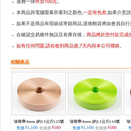
運費一律
外加100元
。
本商品與電腦螢幕所看到之顏色,
一定有色差
,如果介意
如果不是商品有瑕疵或寄錯商品,退換郵資將由會員自行
在確認交易條件無誤且有庫存後，
商品將於您付款完成後
如有任何問題,請在收到商品後,7天內與本公司聯絡
。
相關產品
珍珠帶-6mm (約1.1公斤)-23號
珍珠帶-6mm (約1.1公斤)-14號
珍
$
1,100
$
580
$
1,100
$
580
售價
批發價
售價
批發價