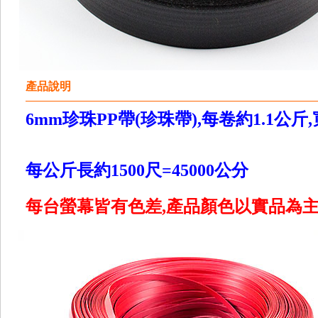
產品說明
6mm珍珠PP帶(珍珠帶),每卷約1.1公斤,
每公斤長約1500尺=45000公分
每台螢幕皆有色差,產品顏色以實品為主,