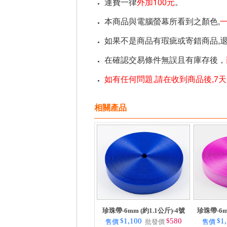
運費一律
外加100元
。
本商品與電腦螢幕所看到之顏色,
如果不是商品有瑕疵或寄錯商品,
在確認交易條件無誤且有庫存後，
如有任何問題,請在收到商品後,7
相關產品
珍珠帶-6mm (約1.1公斤)-4號
珍珠帶-6m
$
1,100
$
580
$
1
售價
批發價
售價