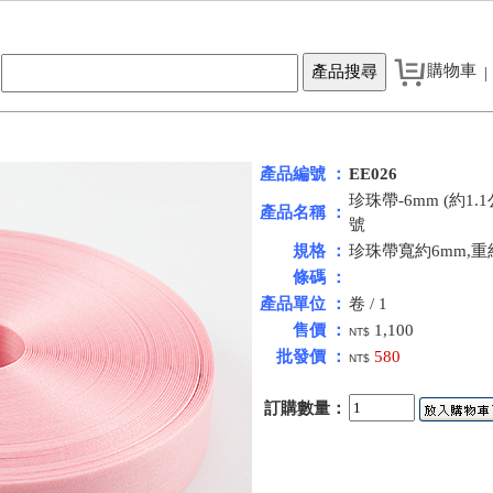
購物車
|
產品編號 ：
EE026
珍珠帶-6mm (約1.1
產品名稱 ：
號
規格 ：
珍珠帶寬約6mm,重
條碼 ：
產品單位 ：
卷 / 1
售價 ：
1,100
NT$
批發價 ：
580
NT$
訂購數量：