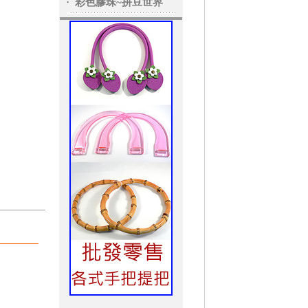
‧
彩色膠珠~拼豆世界