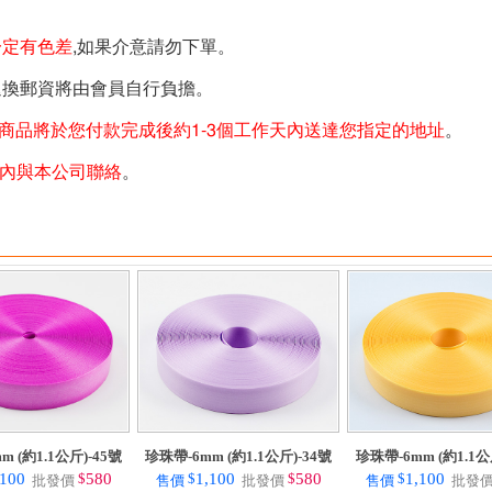
一定有色差
,如果介意請勿下單。
退換郵資將由會員自行負擔。
商品將於您付款完成後約1-3個工作天內送達您指定的地址
。
天內與本公司聯絡
。
m (約1.1公斤)-45號
珍珠帶-6mm (約1.1公斤)-34號
珍珠帶-6mm (約1.1公
,100
$
580
$
1,100
$
580
$
1,100
批發價
售價
批發價
售價
批發