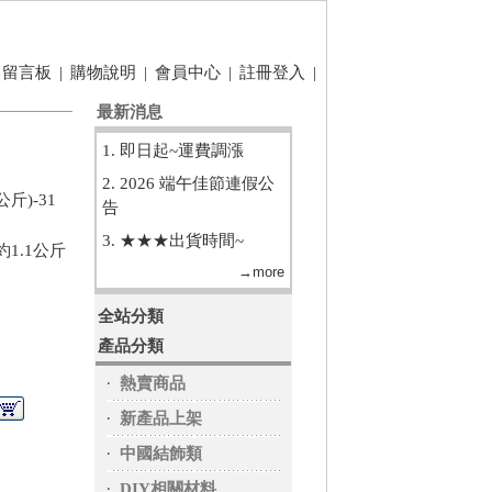
留言板
|
購物說明
|
會員中心
|
註冊登入
|
最新消息
1. 即日起~運費調漲
2. 2026 端午佳節連假公
公斤)-31
告
3. ★★★出貨時間~
約1.1公斤
→more
全站分類
產品分類
‧
熱賣商品
‧
新產品上架
‧
中國結飾類
‧
DIY相關材料