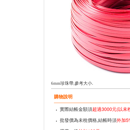
6mm珍珠帶,參考大小.
購物說明
實際結帳金額須
超過3000元(以
批發價為未稅價格,結帳時須
外加5