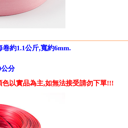
每卷約1.1公斤,寬約6mm.
0公分
色以實品為主,如無法接受請勿下單!!!