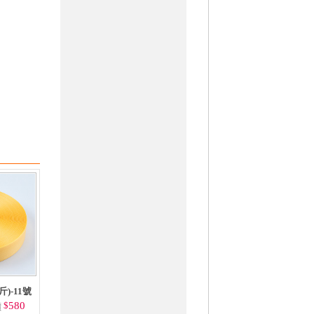
斤)-11號
$
580
價