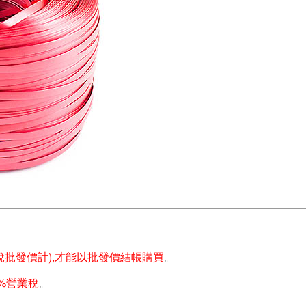
未稅批發價計),才能以批發價結帳購買
。
%營業稅
。