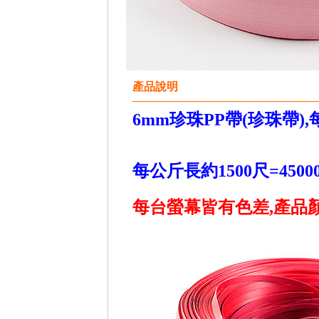
產品說明
6mm珍珠PP帶(珍珠帶),
每公斤長約1500尺=4500
每台螢幕皆有色差,產品顏