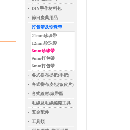
‧
DIY手作材料包
‧
節日慶典用品
‧
打包帶及珍珠帶
21mm珍珠帶
12mm珍珠帶
6mm珍珠帶
9mm打包帶
6mm打包帶
‧
各式拼布提把(手把)
‧
各式拼布皮包扣(皮片)
‧
各式線材/緞帶區
‧
毛線及毛線編織工具
‧
五金配件
‧
工具類