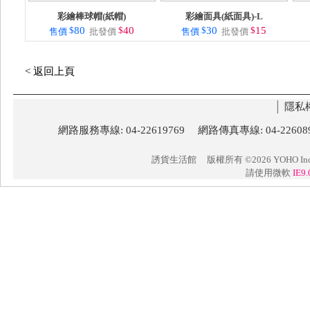
彩繪棒球帽(紙帽)
彩繪面具(紙面具)-L
$
80
$
40
$
30
$
15
售價
批發價
售價
批發價
< 返回上頁
│
隱私
網路服務專線: 04-22619769 網路傳真專線: 04-22
誘貨生活館
版權所有 ©2026 YOHO Inc. 
請使用微軟
IE9