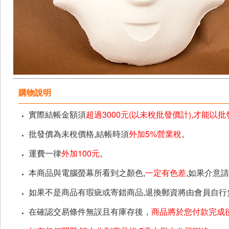
購物說明
實際結帳金額須
超過3000元(以未稅批發價計),才能以
批發價為未稅價格,結帳時須
外加5%營業稅
。
運費一律
外加100元
。
本商品與電腦螢幕所看到之顏色,
一定有色差
,如果介意
如果不是商品有瑕疵或寄錯商品,退換郵資將由會員自行
在確認交易條件無誤且有庫存後，
商品將於您付款完成後