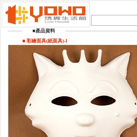
■產品資料
■ 彩繪面具(紙面具)-I