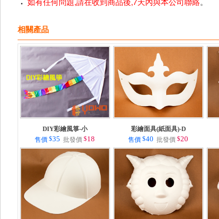
如有任何問題,請在收到商品後,7天內與本公司聯絡
。
相關產品
DIY彩繪風箏-小
彩繪面具(紙面具)-D
$
35
$
18
$
40
$
20
售價
批發價
售價
批發價