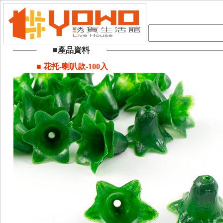
■產品資料
■ 花托-喇叭款-100入