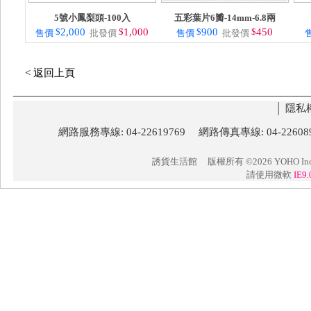
5號小鳳梨頭-100入
五彩葉片6瓣-14mm-6.8兩
$
2,000
$
1,000
$
900
$
450
售價
批發價
售價
批發價
< 返回上頁
│
隱私
網路服務專線: 04-22619769 網路傳真專線: 04-22
誘貨生活館
版權所有 ©2026 YOHO Inc. 
請使用微軟
IE9