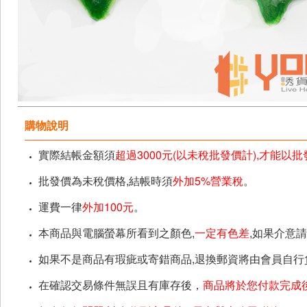
購物說明
實際結帳金額須
超過3000元(以未稅批發價計),才能以
批發價為未稅價格,結帳時須
外加5%營業稅
。
運費一律
外加100元
。
本商品與電腦螢幕所看到之顏色,
一定有色差
,如果介意
如果不是商品有瑕疵或寄錯商品,退換郵資將由會員自行
在確認交易條件無誤且有庫存後，
商品將於您付款完成後