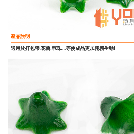
產品說明
適用於打包帶.花藝.串珠....等使成品更加栩栩生動!