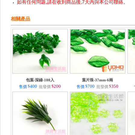
如有任何問題,請在收到商品後,7天內與本公司聯絡
。
相關產品
包葉-深綠-100入
葉片珠-37mm-6兩
$
400
$
200
$
700
$
350
售價
批發價
售價
批發價