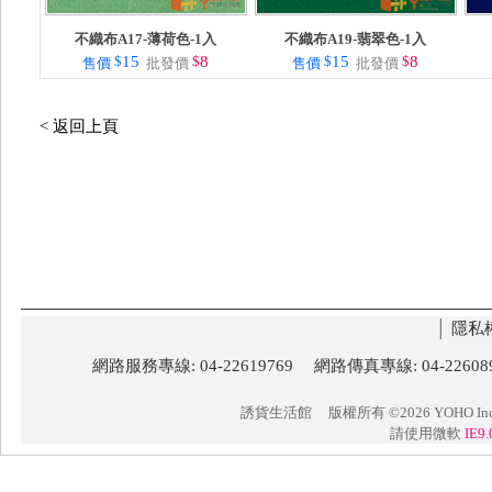
不織布A17-薄荷色-1入
不織布A19-翡翠色-1入
$
15
$
8
$
15
$
8
售價
批發價
售價
批發價
< 返回上頁
│
隱私
網路服務專線: 04-22619769 網路傳真專線: 04-22
誘貨生活館
版權所有 ©2026 YOHO Inc. 
請使用微軟
IE9