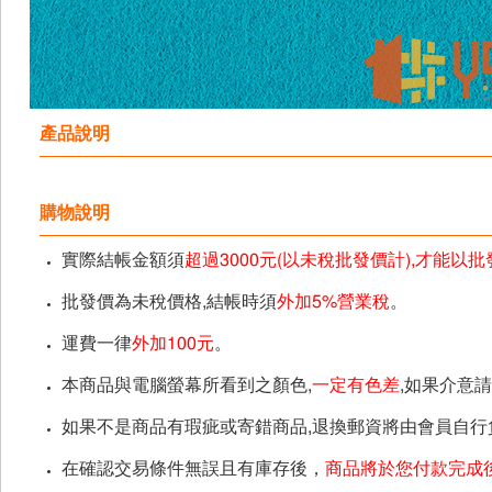
產品說明
購物說明
實際結帳金額須
超過3000元(以未稅批發價計),才能以
批發價為未稅價格,結帳時須
外加5%營業稅
。
運費一律
外加100元
。
本商品與電腦螢幕所看到之顏色,
一定有色差
,如果介意
如果不是商品有瑕疵或寄錯商品,退換郵資將由會員自行
在確認交易條件無誤且有庫存後，
商品將於您付款完成後