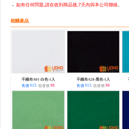
如有任何問題,請在收到商品後,7天內與本公司聯絡
。
相關產品
不織布A01-白色-1入
不織布A28-黑色-1入
$
15
$
8
$
15
$
8
售價
批發價
售價
批發價