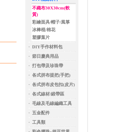
不織布30X30cm(軟
質)
彩繪面具/帽子/風箏
冰棒棍/棉花
塑膠葉片
‧
DIY手作材料包
‧
節日慶典用品
‧
打包帶及珍珠帶
‧
各式拼布提把(手把)
‧
各式拼布皮包扣(皮片)
‧
各式線材/緞帶區
‧
毛線及毛線編織工具
‧
五金配件
‧
工具類
‧
彩色膠珠~拼豆世界