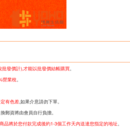
未稅批發價計),才能以批發價結帳購買
。
%營業稅
。
一定有色差
,如果介意請勿下單。
退換郵資將由會員自行負擔。
商品將於您付款完成後約1-3個工作天內送達您指定的地址
。