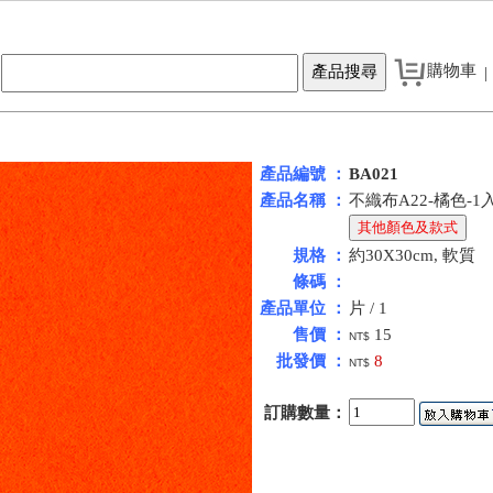
購物車
|
產品編號 ：
BA021
產品名稱 ：
不織布A22-橘色-1
規格 ：
約30X30cm, 軟質
條碼 ：
產品單位 ：
片 / 1
售價 ：
15
NT$
批發價 ：
8
NT$
訂購數量：