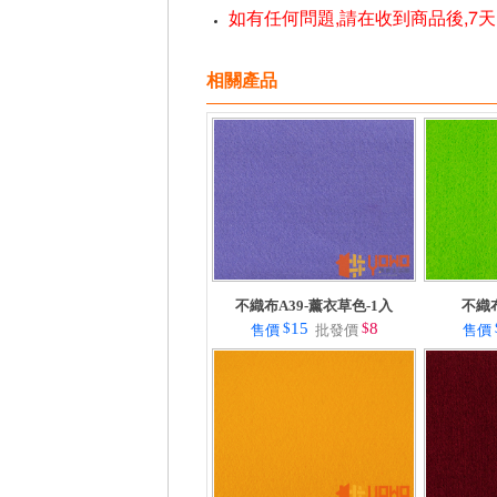
如有任何問題,請在收到商品後,7
相關產品
不織布A39-薰衣草色-1入
不織布
$
15
$
8
售價
批發價
售價