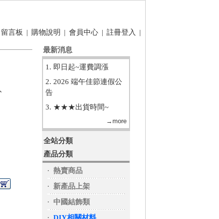
留言板
|
購物說明
|
會員中心
|
註冊登入
|
最新消息
1. 即日起~運費調漲
2. 2026 端午佳節連假公
入
告
3. ★★★出貨時間~
→more
全站分類
產品分類
‧
熱賣商品
‧
新產品上架
‧
中國結飾類
‧
DIY相關材料