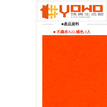
■產品資料
■ 不織布A22-橘色-1入