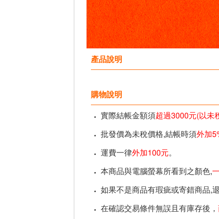
產品說明
購物說明
實際結帳金額須
超過3000元(以
批發價為未稅價格,結帳時須
外加5
運費一律
外加100元
。
本商品與電腦螢幕所看到之顏色,
如果不是商品有瑕疵或寄錯商品,
在確認交易條件無誤且有庫存後，