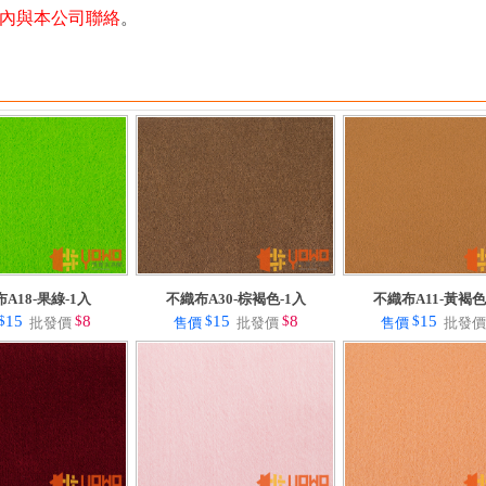
天內與本公司聯絡
。
A18-果綠-1入
不織布A30-棕褐色-1入
不織布A11-黃褐色
$
15
$
8
$
15
$
8
$
15
批發價
售價
批發價
售價
批發價