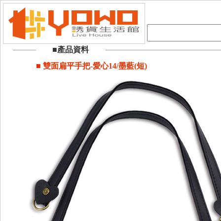
■產品資料
■ 雙面扁平手把-愛心14/墨藍(短)