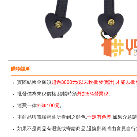
購物說明
實際結帳金額須
超過3000元(以未稅批發價計),才能以
批發價為未稅價格,結帳時須
外加5%營業稅
。
運費一律
外加100元
。
本商品與電腦螢幕所看到之顏色,
一定有色差
,如果介意
如果不是商品有瑕疵或寄錯商品,退換郵資將由會員自行