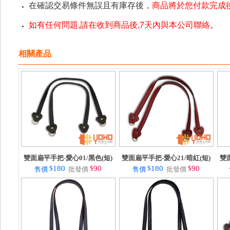
在確認交易條件無誤且有庫存後，
商品將於您付款完成後
如有任何問題,請在收到商品後,7天內與本公司聯絡
。
相關產品
雙面扁平手把-愛心01/黑色(短)
雙面扁平手把-愛心21/暗紅(短)
雙
$
180
$
90
$
180
$
90
售價
批發價
售價
批發價