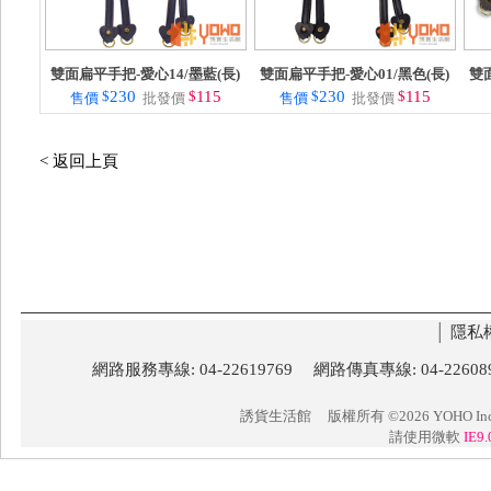
雙面扁平手把-愛心14/墨藍(長)
雙面扁平手把-愛心01/黑色(長)
雙
$
230
$
115
$
230
$
115
售價
批發價
售價
批發價
< 返回上頁
│
隱私
網路服務專線: 04-22619769 網路傳真專線: 04-22
誘貨生活館
版權所有 ©2026 YOHO Inc. 
請使用微軟
IE9