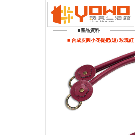
■產品資料
■ 合成皮圓小花提把(短)-玫瑰紅