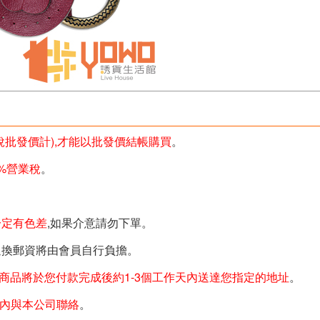
未稅批發價計),才能以批發價結帳購買
。
%營業稅
。
一定有色差
,如果介意請勿下單。
退換郵資將由會員自行負擔。
商品將於您付款完成後約1-3個工作天內送達您指定的地址
。
天內與本公司聯絡
。