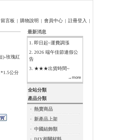
留言板
|
購物說明
|
會員中心
|
註冊登入
|
最新消息
1. 即日起~運費調漲
2. 2026 端午佳節連假公
)-玫瑰紅
告
3. ★★★出貨時間~
*1.5公分
→more
全站分類
產品分類
‧
熱賣商品
‧
新產品上架
‧
中國結飾類
‧
DIY相關材料