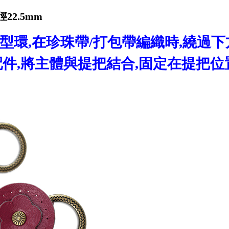
22.5mm
型環,在珍珠帶/打包帶編織時,繞過下
配件,將主體與提把結合,固定在提把位