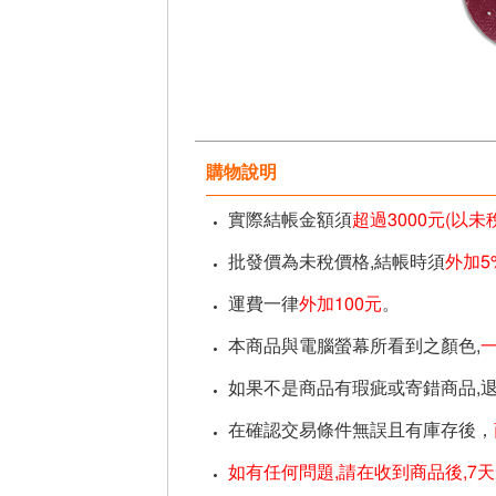
購物說明
實際結帳金額須
超過3000元(以
批發價為未稅價格,結帳時須
外加5
運費一律
外加100元
。
本商品與電腦螢幕所看到之顏色,
如果不是商品有瑕疵或寄錯商品,
在確認交易條件無誤且有庫存後，
如有任何問題,請在收到商品後,7