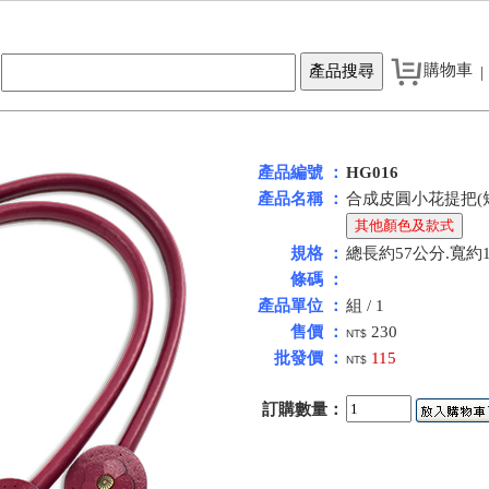
購物車
|
產品編號 ：
HG016
產品名稱 ：
合成皮圓小花提把(短
規格 ：
總長約57公分.寬約1
條碼 ：
產品單位 ：
組 / 1
售價 ：
230
NT$
批發價 ：
115
NT$
訂購數量：