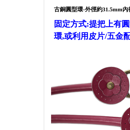
古銅圓型環-
外徑約31.5mm內徑
固定方式:提把上有圓
環,或利用皮片/五金