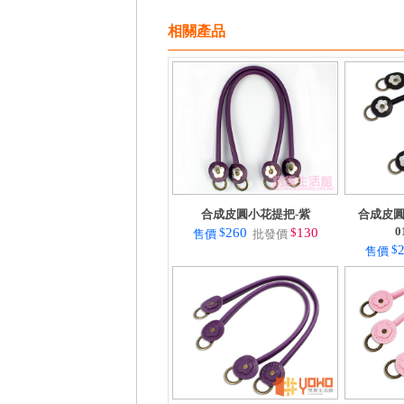
相關產品
合成皮圓小花提把-紫
合成皮圓
0
$
260
$
130
售價
批發價
$
售價