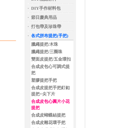
‧
DIY手作材料包
‧
節日慶典用品
‧
打包帶及珍珠帶
‧
各式拼布提把(手把)
臘繩提把/木珠
臘繩提把/三圈珠
雙面皮提把/五金環扣
合成皮包心可調式提
把
塑膠提把手把
合成皮提把手把釘釦
提把+尖下片
合成皮包心圓片小花
提把
合成皮蝴蝶結提把
合成皮雕花環手把