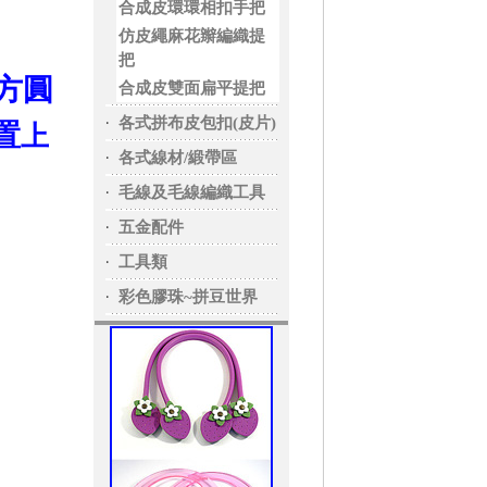
合成皮環環相扣手把
仿皮繩麻花辮編織提
把
方圓
合成皮雙面扁平提把
‧
各式拼布皮包扣(皮片)
置
上
‧
各式線材/緞帶區
‧
毛線及毛線編織工具
‧
五金配件
‧
工具類
‧
彩色膠珠~拼豆世界