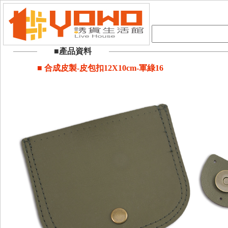
■產品資料
■ 合成皮製-皮包扣12X10cm-軍綠16