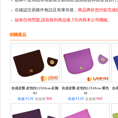
在確認交易條件無誤且有庫存後，
商品將於您付款完成後
如有任何問題,請在收到商品後,7天內與本公司聯絡
。
相關產品
合成皮製-皮包扣12X10cm-紅咖
合成皮製-皮包扣12X10cm-紫色
合成
03
18
$
120
$
60
$
120
$
60
售價
批發價
售價
批發價