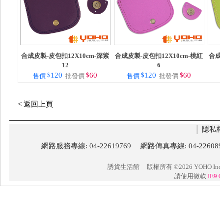
合成皮製-皮包扣12X10cm-深紫
合成皮製-皮包扣12X10cm-桃紅
合成
12
6
$
120
$
60
$
120
$
60
售價
批發價
售價
批發價
< 返回上頁
│
隱私
網路服務專線: 04-22619769 網路傳真專線: 04-22
誘貨生活館
版權所有 ©2026 YOHO Inc. 
請使用微軟
IE9