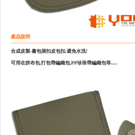
產品說明
合成皮製-書包插扣皮包扣.避免水洗!
可用在拼布包,打包帶編織包,PP珍珠帶編織包等.....