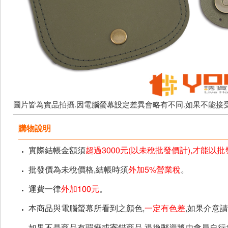
圖片皆為實品拍攝.因電腦螢幕設定差異會略有不同.如果不能接
購物說明
實際結帳金額須
超過3000元(以未稅批發價計),才能以
批發價為未稅價格,結帳時須
外加5%營業稅
。
運費一律
外加100元
。
本商品與電腦螢幕所看到之顏色,
一定有色差
,如果介意
如果不是商品有瑕疵或寄錯商品,退換郵資將由會員自行