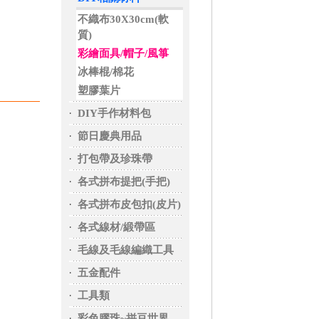
不織布30X30cm(軟
質)
彩繪面具/帽子/風箏
冰棒棍/棉花
塑膠葉片
‧
DIY手作材料包
‧
節日慶典用品
‧
打包帶及珍珠帶
‧
各式拼布提把(手把)
‧
各式拼布皮包扣(皮片)
‧
各式線材/緞帶區
‧
毛線及毛線編織工具
‧
五金配件
‧
工具類
‧
彩色膠珠~拼豆世界