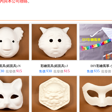
天內與本公司聯絡
。
面具(紙面具)-N
彩繪面具(紙面具)-J
DIY彩繪風箏-
$
30
$
15
$
30
$
15
$
35
批發價
售價
批發價
售價
批發價