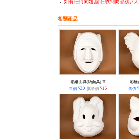
如有任何問題,請在收到商品後,7
相關產品
彩繪面具(紙面具)-H
彩繪
$
30
$
15
售價
批發價
售價