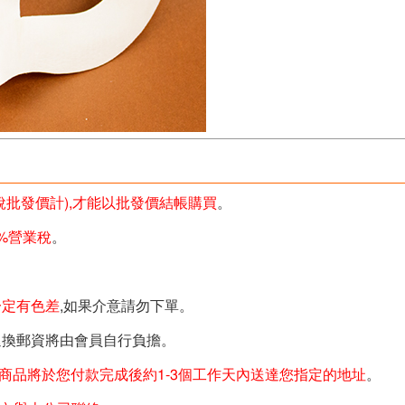
未稅批發價計),才能以批發價結帳購買
。
%營業稅
。
一定有色差
,如果介意請勿下單。
退換郵資將由會員自行負擔。
商品將於您付款完成後約1-3個工作天內送達您指定的地址
。