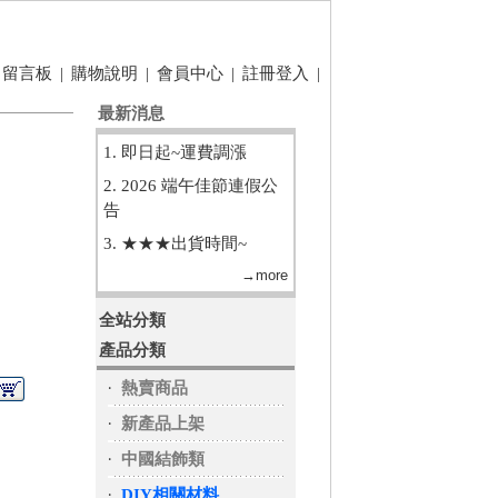
留言板
|
購物說明
|
會員中心
|
註冊登入
|
最新消息
1. 即日起~運費調漲
2. 2026 端午佳節連假公
告
3. ★★★出貨時間~
→more
全站分類
產品分類
‧
熱賣商品
‧
新產品上架
‧
中國結飾類
‧
DIY相關材料