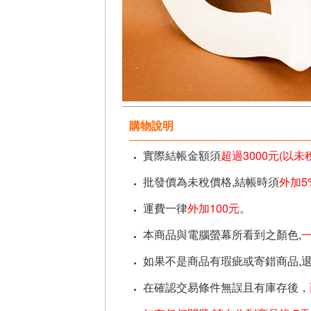
購物說明
實際結帳金額須
超過3000元(以
批發價為未稅價格,結帳時須
外加5
運費一律
外加100元
。
本商品與電腦螢幕所看到之顏色,
如果不是商品有瑕疵或寄錯商品,
在確認交易條件無誤且有庫存後，