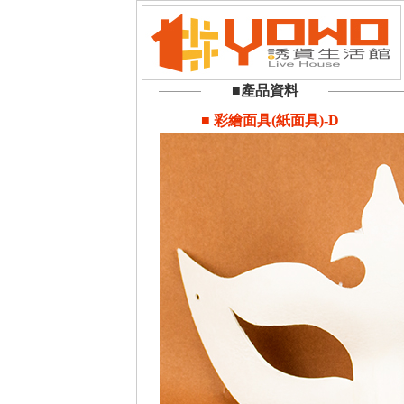
■產品資料
■ 彩繪面具(紙面具)-D