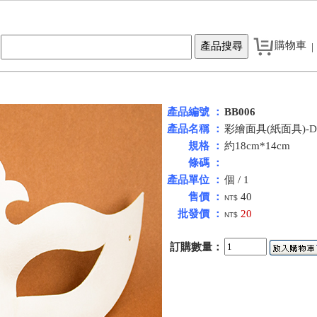
購物車
|
產品編號 ：
BB006
產品名稱 ：
彩繪面具(紙面具)-D
規格 ：
約18cm*14cm
條碼 ：
產品單位 ：
個 / 1
售價 ：
40
NT$
批發價 ：
20
NT$
訂購數量：