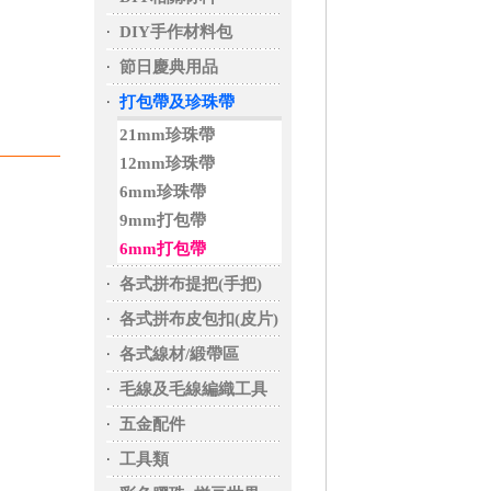
‧
DIY手作材料包
‧
節日慶典用品
‧
打包帶及珍珠帶
21mm珍珠帶
12mm珍珠帶
6mm珍珠帶
9mm打包帶
6mm打包帶
‧
各式拼布提把(手把)
‧
各式拼布皮包扣(皮片)
‧
各式線材/緞帶區
‧
毛線及毛線編織工具
‧
五金配件
‧
工具類