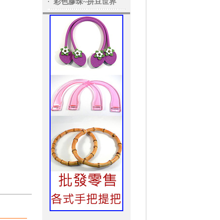
‧
彩色膠珠~拼豆世界