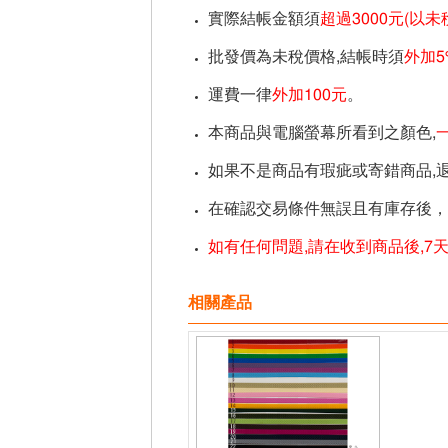
實際結帳金額須
超過3000元(以
批發價為未稅價格,結帳時須
外加5
運費一律
外加100元
。
本商品與電腦螢幕所看到之顏色,
如果不是商品有瑕疵或寄錯商品,
在確認交易條件無誤且有庫存後，
如有任何問題,請在收到商品後,7
相關產品