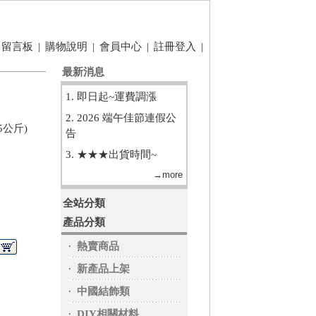
留言板
|
購物說明
|
會員中心
|
註冊登入
|
最新消息
1. 即日起~運費調漲
2. 2026 端午佳節連假公
5公斤)
告
3. ★★★出貨時間~
→more
全站分類
產品分類
‧
熱賣商品
‧
新產品上架
‧
中國結飾類
‧
DIY相關材料