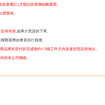
未稅批發價計),才能以批發價結帳購買
。
%營業稅
。
一定有色差
,如果介意請勿下單。
退換郵資將由會員自行負擔。
商品將於您付款完成後約1-3個工作天內送達您指定的地址
。
天內與本公司聯絡
。