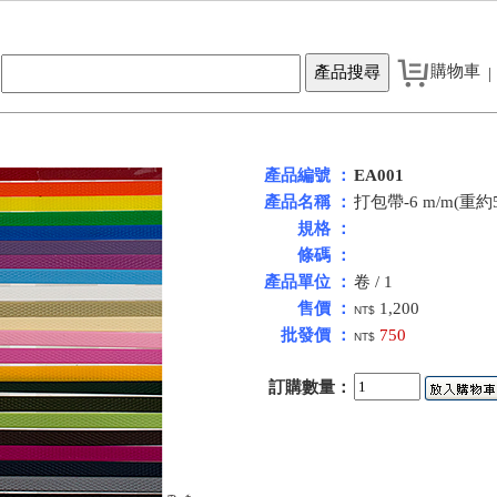
購物車
|
產品編號 ：
EA001
產品名稱 ：
打包帶-6 m/m(重約
規格 ：
條碼 ：
產品單位 ：
卷 / 1
售價 ：
1,200
NT$
批發價 ：
750
NT$
訂購數量：