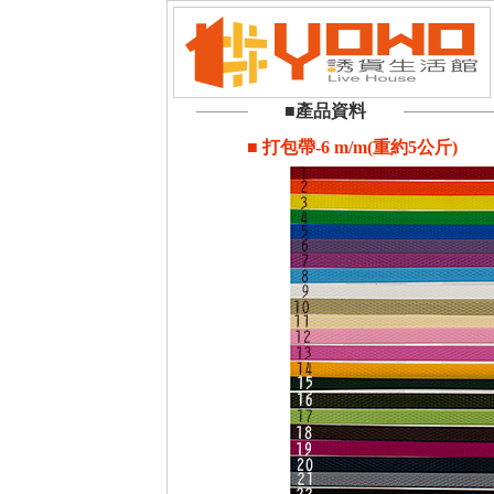
■產品資料
■ 打包帶-6 m/m(重約5公斤)