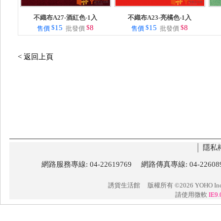
不織布A27-酒紅色-1入
不織布A23-亮橘色-1入
$
15
$
8
$
15
$
8
售價
批發價
售價
批發價
< 返回上頁
│
隱私
網路服務專線: 04-22619769 網路傳真專線: 04-22
誘貨生活館
版權所有 ©2026 YOHO Inc. 
請使用微軟
IE9