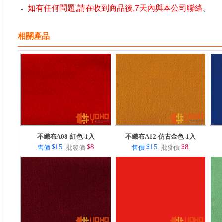
如有任何問題,請在收到商品後,7天內與本公司聯絡
。
相關產品
不織布A08-紅色-1入
不織布A12-仿古金色-1入
$
15
$
8
$
15
$
8
售價
批發價
售價
批發價