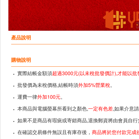
產品說明
購物說明
實際結帳金額須
超過3000元(以未稅批發價計),才能以
批發價為未稅價格,結帳時須
外加5%營業稅
。
運費一律
外加100元
。
本商品與電腦螢幕所看到之顏色,
一定有色差
,如果介意
如果不是商品有瑕疵或寄錯商品,退換郵資將由會員自行
在確認交易條件無誤且有庫存後，
商品將於您付款完成後