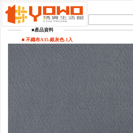
■產品資料
■ 不織布A35-銀灰色-1入