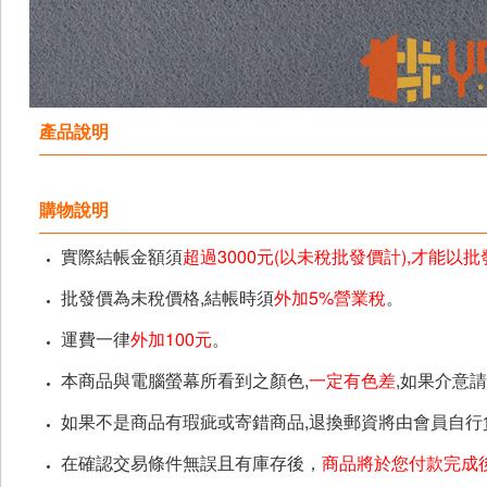
產品說明
購物說明
實際結帳金額須
超過3000元(以未稅批發價計),才能以
批發價為未稅價格,結帳時須
外加5%營業稅
。
運費一律
外加100元
。
本商品與電腦螢幕所看到之顏色,
一定有色差
,如果介意
如果不是商品有瑕疵或寄錯商品,退換郵資將由會員自行
在確認交易條件無誤且有庫存後，
商品將於您付款完成後