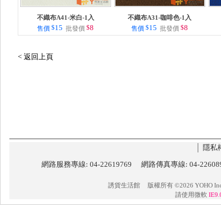
不織布A41-米白-1入
不織布A31-咖啡色-1入
$
15
$
8
$
15
$
8
售價
批發價
售價
批發價
< 返回上頁
│
隱私
網路服務專線: 04-22619769 網路傳真專線: 04-22
誘貨生活館
版權所有 ©2026 YOHO Inc. 
請使用微軟
IE9