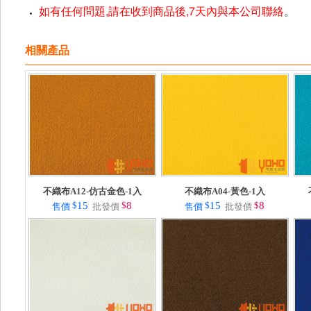
如有任何問題,請在收到商品後,7天內與本公司聯絡
。
相關產品
不織布A12-仿古金色-1入
不織布A04-黃色-1入
$
15
$
8
$
15
$
8
售價
批發價
售價
批發價